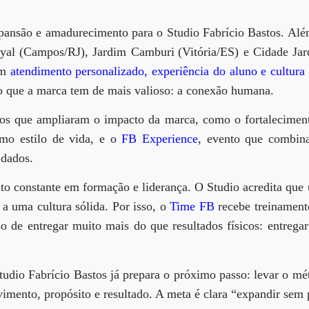
ansão e amadurecimento para o Studio Fabrício Bastos. Alé
yal (Campos/RJ)
,
Jardim Camburi
(Vitória/ES)
e
Cidade Ja
em
atendimento personalizado, experiência do aluno e cultura
 que a marca tem de mais valioso:
a conexão humana
.
etos que ampliaram o impacto da marca, como o fortalecime
omo estilo de vida, e o
FB Experience
, evento que combin
idados.
nto constante em
formação e liderança
. O Studio acredita que
a uma cultura sólida. Por isso, o
Time FB
recebe treinament
 de entregar muito mais do que resultados físicos: entrega
tudio Fabrício Bastos já prepara o próximo passo:
levar o mé
imento, propósito e resultado. A meta é clara “
expandir sem 