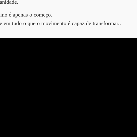
anidade.
eino é apenas o começo.
 e em tudo o que o movimento é capaz de transformar..