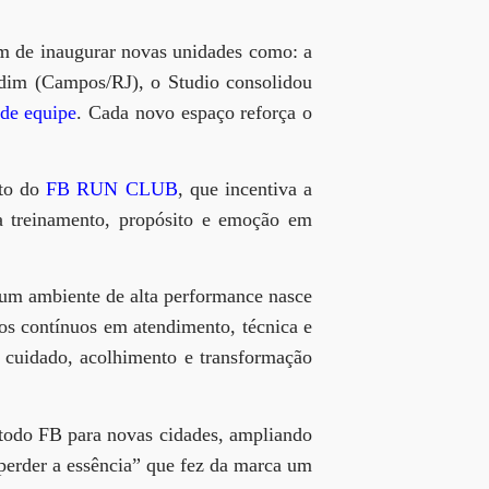
m de inaugurar novas unidades como: a
rdim (Campos/RJ)
, o Studio consolidou
 de equipe
. Cada novo espaço reforça o
nto do
FB RUN CLUB
, que incentiva a
a treinamento, propósito e emoção em
 um ambiente de alta performance nasce
os contínuos em atendimento, técnica e
r
cuidado, acolhimento e transformação
todo FB para novas cidades
, ampliando
perder a essência”
que fez da marca um