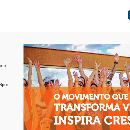
ica
 Bpro